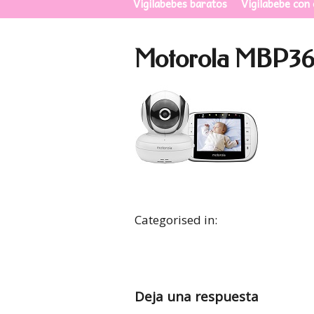
Vigilabebes baratos
Vigilabebe con
Motorola MBP3
Categorised in:
Deja una respuesta