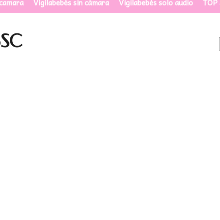
 camara
Vigilabebés sin cámara
Vigilabebés solo audio
TOP 
6SC