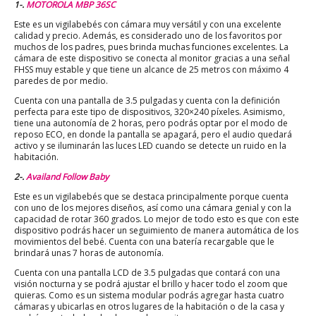
1-.
MOTOROLA MBP 36SC
Este es un vigilabebés con cámara muy versátil y con una excelente
calidad y precio. Además, es considerado uno de los favoritos por
muchos de los padres, pues brinda muchas funciones excelentes. La
cámara de este dispositivo se conecta al monitor gracias a una señal
FHSS muy estable y que tiene un alcance de 25 metros con máximo 4
paredes de por medio.
Cuenta con una pantalla de 3.5 pulgadas y cuenta con la definición
perfecta para este tipo de dispositivos, 320×240 píxeles. Asimismo,
tiene una autonomía de 2 horas, pero podrás optar por el modo de
reposo ECO, en donde la pantalla se apagará, pero el audio quedará
activo y se iluminarán las luces LED cuando se detecte un ruido en la
habitación.
2-.
Availand Follow Baby
Este es un vigilabebés que se destaca principalmente porque cuenta
con uno de los mejores diseños, así como una cámara genial y con la
capacidad de rotar 360 grados. Lo mejor de todo esto es que con este
dispositivo podrás hacer un seguimiento de manera automática de los
movimientos del bebé. Cuenta con una batería recargable que le
brindará unas 7 horas de autonomía.
Cuenta con una pantalla LCD de 3.5 pulgadas que contará con una
visión nocturna y se podrá ajustar el brillo y hacer todo el zoom que
quieras. Como es un sistema modular podrás agregar hasta cuatro
cámaras y ubicarlas en otros lugares de la habitación o de la casa y